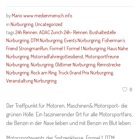
by
Mario www.medienmensch.info
in
Nürburgring
,
Uncategorized
tags
24h Rennen
,
ADAC Zurich 24h- Rennen
,
Bushaltestelle
Nürburgring
,
DTM Nürburgring
,
Events Nürburgring
,
Fisherman`s
Friend StrongmanRun
,
Formel 1
,
Formel 1 Nürburgring
,
Haus Nähe
Nürburgring
,
Motorradfahrergottesdienst
,
Motorsportfreune
Nürburgring
,
Nürburgring
,
Oldtimer Nürburgring
,
Rennstrecke
Nürburgring
,
Rock am Ring
,
Truck Grand Prix Nürburgring
,
Veranstaltung Nürburgring
0
Der Treffpunkt für Motoren, Maschinen& Motorsport- die
grünen Hölle. Ein faszinierender Ort für alle Motorsportfans,
die Benzin in der Nase lieben und mit Benzin im Blut leben.
Motorsportevents der Spitzenklasse, Formel 1, DTM,