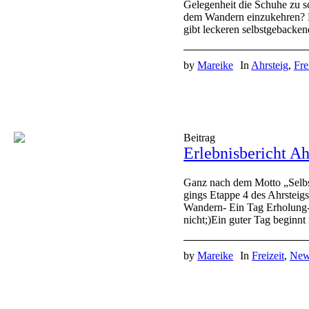
Gelegenheit die Schuhe zu s
dem Wandern einzukehren? D
gibt leckeren selbstgebacke
by
Mareike
In
Ahrsteig
,
Fre
Beitrag
Erlebnisbericht Ah
Ganz nach dem Motto „Selbst
gings Etappe 4 des Ahrsteig
Wandern- Ein Tag Erholung- 
nicht;)Ein guter Tag beginnt
by
Mareike
In
Freizeit
,
New