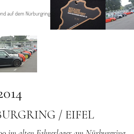
n und auf dem Nürburgring
2014
URGRING / EIFEL
00 im alten Fahrerlager am Nürburgring