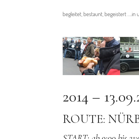
begleitet, bestaunt, begeistert ….i
2014 – 13.09.
ROUTE: NÜRB
START: ab 9:00 bis 21: