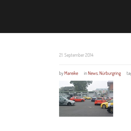
21. September 2014
by
Mareike
in
News
,
Nürburgring
ta