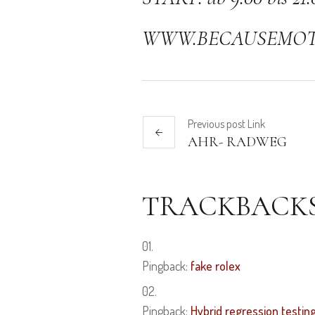
WWW.BECAUSEMOT
Previous
post
Link
AHR- RADWEG
TRACKBACKS
Pingback:
fake rolex
Pingback:
Hybrid regression testin