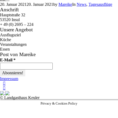
20. Januar 2021
20. Januar 2021
by
Mareike
In
News
,
Tagesausflüge
Anschrift
Hauptstraße 32
53520 Insul
+ 49 (0) 2695 – 224
Unsere Angebot
Ausflugsziel
Küche
Veranstaltungen
Essen
Post von Mareike
E-Mail
*
Impressum
© Landgasthaus Keuler
Privacy & Cookies Policy