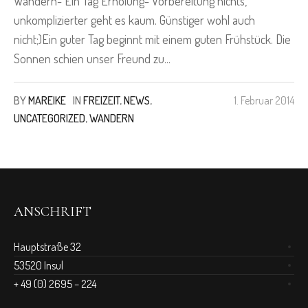
Wandern- Ein Tag Erholung- Vorbereitung nichts,
unkomplizierter geht es kaum. Günstiger wohl auch
nicht;)Ein guter Tag beginnt mit einem guten Frühstück. Die
Sonnen schien unser Freund zu...
BY
MAREIKE
IN
FREIZEIT
,
NEWS
,
1. Februar 2014
UNCATEGORIZED
,
WANDERN
ANSCHRIFT
Hauptstraße 32
53520 Insul
+ 49 (0) 2695 – 224