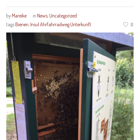
by
Mareike
in
News
,
Uncategorized
tags
Bienen
,
Insul Ahrfahrradweg Unterkunft
0