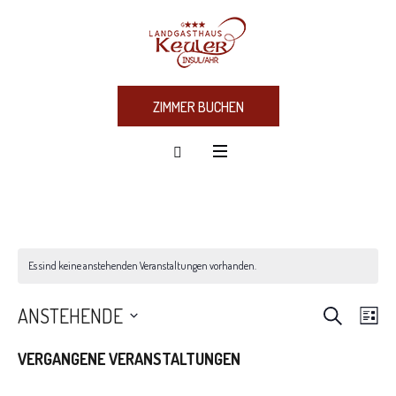
ZIMMER BUCHEN
Es sind keine anstehenden Veranstaltungen vorhanden.
SUCHE
VERA
Ve
ANSTEHENDE
LIS
Datum
An
SUCH
VERGANGENE VERANSTALTUNGEN
wählen.
Nav