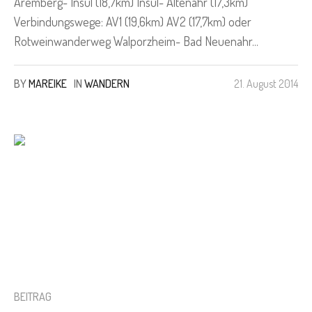
Aremberg- Insul (18,7km) Insul- Altenahr (17,3km)
Verbindungswege: AV1 (19,6km) AV2 (17,7km) oder
Rotweinwanderweg Walporzheim- Bad Neuenahr...
BY
MAREIKE
IN
WANDERN
21. August 2014
BEITRAG