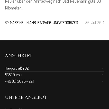
Keuler über den Ahrradweg nach Bad Neuenahr, gute 30
Kilometer...
BY
MAREIKE
IN
AHR-RADWEG
,
UNCATEGORIZED
30. Juli 2014
ANSCHRIFT
Hauptstraße 32
53520 Insul
+ 49 (0) 2695 – 224
UNSERE ANGEBOT