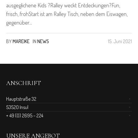
ausgeglichene Kids ?Ralley weckt Entdeckungen?Fun,
frisch, frohStart ist am Ralley Tisch, neben dem Eiswagen,
gegenüber...
BY
MAREIKE
IN
NEWS
15. Juni 2021
ANSCHRIFT
Hauptstraße 32
53520 Insul
+ 49 (0) 2695 – 224
UNSERE ANGEBOT