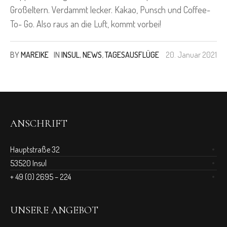
Großeltern. Verdammt lecker. Kakao, Punsch und Coffee-
To- Go. Also raus an die Luft, kommt vorbei!
BY
MAREIKE
IN
INSUL
,
NEWS
,
TAGESAUSFLÜGE
20. Januar 2021
ANSCHRIFT
Hauptstraße 32
53520 Insul
+ 49 (0) 2695 – 224
UNSERE ANGEBOT