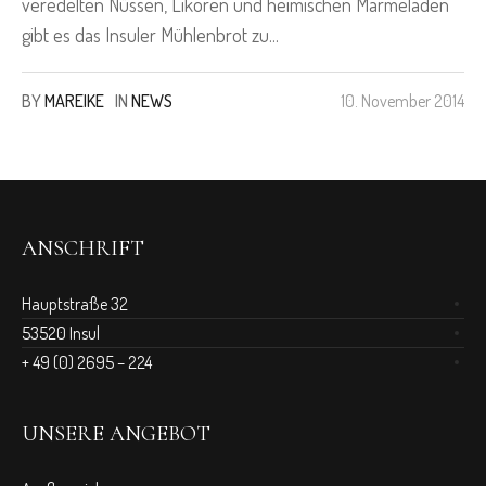
veredelten Nüssen, Likören und heimischen Marmeladen
gibt es das Insuler Mühlenbrot zu...
BY
MAREIKE
IN
NEWS
10. November 2014
ANSCHRIFT
Hauptstraße 32
53520 Insul
+ 49 (0) 2695 – 224
UNSERE ANGEBOT