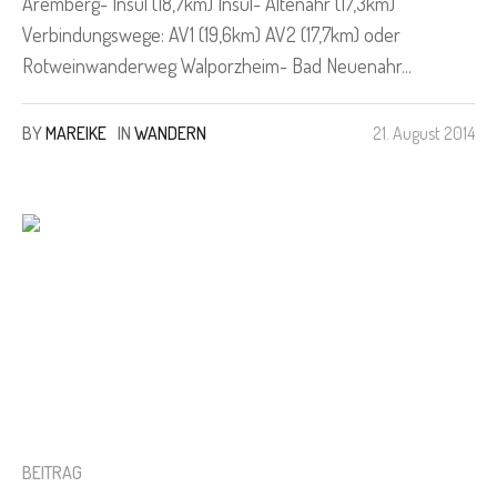
Aremberg- Insul (18,7km) Insul- Altenahr (17,3km)
Verbindungswege: AV1 (19,6km) AV2 (17,7km) oder
Rotweinwanderweg Walporzheim- Bad Neuenahr...
BY
MAREIKE
IN
WANDERN
21. August 2014
BEITRAG