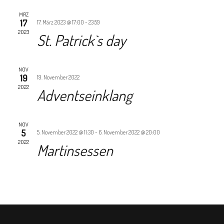
Nav
UND
MRZ
17
17. März 2023 @ 17:00
-
23:59
ANSI
2023
St. Patrick`s day
NAVI
NOV
19
19. November 2022
2022
Adventseinklang
NOV
5
5. November 2022 @ 11:30
-
6. November 2022 @ 20:00
2022
Martinsessen