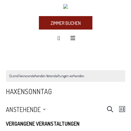
ZIMMER BUCHEN
Es sind keine anstehenden Veranstaltungen vorhanden.
HAXENSONNTAG
SUCHE
VERA
Ve
ANSTEHENDE
LIS
Datum
An
SUCH
VERGANGENE VERANSTALTUNGEN
wählen.