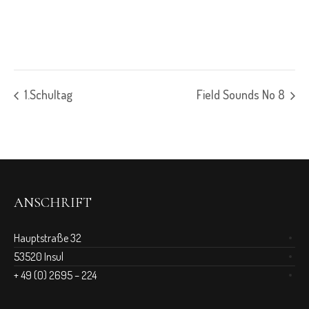
1.Schultag
Field Sounds No 8
ANSCHRIFT
Hauptstraße 32
53520 Insul
+ 49 (0) 2695 – 224